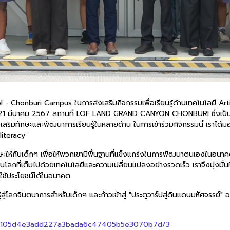
- Chonburi Campus ในการส่งเสริมกิจกรรมเพื่อเรียนรู้ด้านเทคโนโลยี Art
1 มีนาคม 2567 สถานที่ LOF LAND GRAND CANYON CHONBURI ซึ่งเป็นโอกาส
สริมทักษะและพัฒนาการเรียนรู้ในหลายด้าน ในการเข้าร่วมกิจกรรมนี้ เราได้มอบ
literacy
ให้กับเด็กๆ เพื่อให้พวกเขามีพื้นฐานที่แข็งแกร่งในการพัฒนาตนเองในอนาคต เราเ
ที่เต็มไปด้วยเทคโนโลยีและความเปลี่ยนแปลงอย่างรวดเร็ว เราจึงมุ่งมั่นที่
ใช้ประโยชน์ได้ในอนาคต
ู่โลกจินตนาการสำหรับเด็กๆ และก้าวเข้าสู่ "ประตูวาร์ปสู่ดินแดนมหัศจรรย์" อย
ca2105d4e3add227a3bada6c47405b5e3070b7d/3