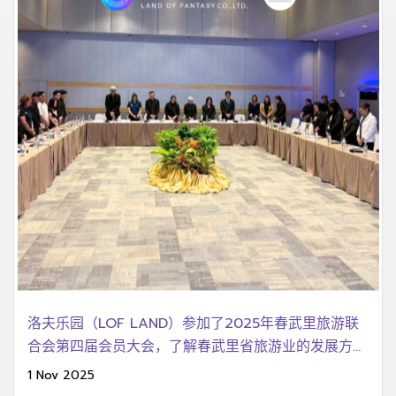
洛夫乐园（LOF LAND）参加了2025年春武里旅游联
合会第四届会员大会，了解春武里省旅游业的发展方
向。
1 Nov 2025