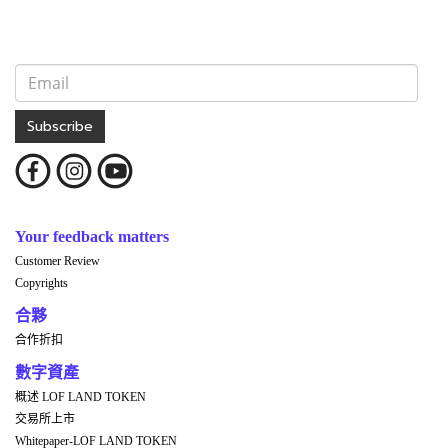
Subscribe
Your feedback matters
Customer Review
Copyrights
合夥
合作折扣
數字資產
概述 LOF LAND TOKEN
交易所上市
Whitepaper-LOF LAND TOKEN