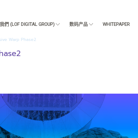
們 (LOF DIGITAL GROUP)
数码产品
WHITEPAPER
sive Warp Phase2
hase2