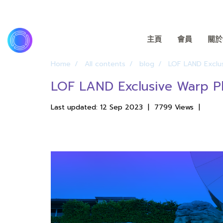
主頁
會員
關於我
Home
All contents
blog
LOF LAND Exclu
LOF LAND Exclusive Warp P
Last updated: 12 Sep 2023
|
7799 Views
|