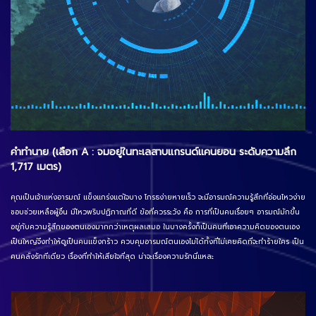
คำทำนาย (เลือก A : จมอยู่ในทะเลสาบแกรนด์แคนยอน ระดับความลึก
1,717 เมตร)
คุณเป็นเจ้าแห่งอารมณ์ แข็งแกร่งแต่ใจบาง โกรธง่ายหายเร็ว จะมีอารมณ์ความรู้สึกที่อ่อนไหวง่าย
ชอบช่วยเหลือผู้อื่น มีไหวพริบปฏิภาณที่ดี ข้อที่ควรระวัง คือ การที่เป็นคนเรื่อยๆ อารมณ์มักขึ้น
อยู่กับความรู้สึกของตนเองมากกว่าเหตุผลเสมอ ในบางครั้งก็เป็นคนที่เอาความคิดของตนเอง
เป็นใหญ่จึงทำให้ดูเป็นคนแข็งกร้าว ควบคุมอารมณ์ตนเองไม่ได้ทั้งที่ไม่เคยคิดที่จะทำร้ายใคร เป็น
คนคลั่งรักทีเดียว เรื่องที่ทำให้เสียใจที่สุด น่าจะเรื่องความรักนี่แหละ