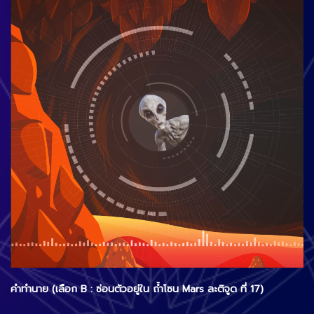
คำทำนาย (เลือก B : ซ่อนตัวอยู่ใน ถ้ำโซน Mars ละติจูด ที่ 17)