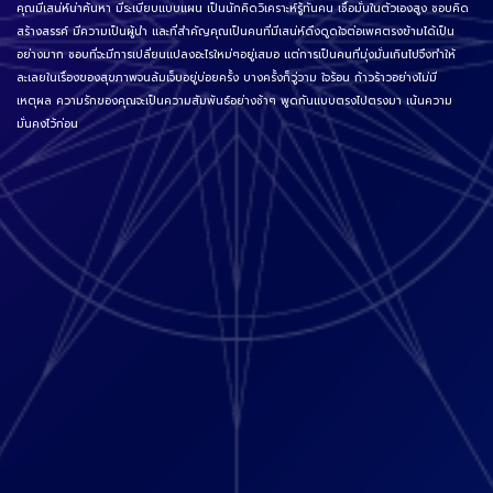
คุณมีเสน่ห์น่าค้นหา มีระเบียบแบบแผน เป็นนักคิดวิเคราะห์รู้ทันคน เชื่อมั่นในตัวเองสูง ชอบคิด
สร้างสรรค์ มีความเป็นผู้นำ และที่สำคัญคุณเป็นคนที่มีเสน่ห์ดึงดูดใจต่อเพศตรงข้ามได้เป็น
อย่างมาก ชอบที่จะมีการเปลี่ยนแปลงอะไรใหม่ๆอยู่เสมอ แต่การเป็นคนที่มุ่งมั่นเกินไปจึงทำให้
ละเลยในเรื่องของสุขภาพจนล้มเจ็บอยู่บ่อยครั้ง บางครั้งก็วู่วาม ใจร้อน ก้าวร้าวอย่างไม่มี
เหตุผล ความรักของคุณจะเป็นความสัมพันธ์อย่างช้าๆ พูดกันแบบตรงไปตรงมา เน้นความ
มั่นคงไว้ก่อน