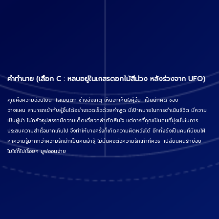
คำทำนาย (เลือก C : หลบอยู่ในเกสรดอกไม้สีม่วง หลังร่วงจาก UFO)
คุณคือความอ่อนโยน โรแมนติก ช่างสังเกตุ เห็นอกเห็นใจผู้อื่น เป็นนักคิด ชอบ
วางแผน สามารถเข้ากับผู้อื่นได้อย่างรวดเร็วด้วยคำพูด มีเป้าหมายในการดำเนินชีวิต มีความ
เป็นผู้นำ ไม่กลัวอุปสรรคมีความเด็ดเดี่ยวกล้าตัดสินใจ แต่การที่คุณเป็นคนที่มุ่งมั่นในการ
ประสบความสำเร็จมากเกินไป จึงทำให้บางครั้งก็เกิดความผิดหวังได้ อีกทั้งยังเป็นคนที่นิยมใฝ่
หาความรู้มากกว่าความรักมักเป็นคนเจ้าชู้ ไม่มั่นคงต่อความรักเท่าที่ควร เปลี่ยนคนรักบ่อย
ไม่ใช่ก็ไปเรื่อยๆ มูฟออนง่าย