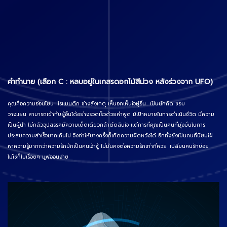
คำทำนาย (เลือก C : หลบอยู่ในเกสรดอกไม้สีม่วง หลังร่วงจาก UFO)
คุณคือความอ่อนโยน โรแมนติก ช่างสังเกตุ เห็นอกเห็นใจผู้อื่น เป็นนักคิด ชอบ
วางแผน สามารถเข้ากับผู้อื่นได้อย่างรวดเร็วด้วยคำพูด มีเป้าหมายในการดำเนินชีวิต มีความ
เป็นผู้นำ ไม่กลัวอุปสรรคมีความเด็ดเดี่ยวกล้าตัดสินใจ แต่การที่คุณเป็นคนที่มุ่งมั่นในการ
ประสบความสำเร็จมากเกินไป จึงทำให้บางครั้งก็เกิดความผิดหวังได้ อีกทั้งยังเป็นคนที่นิยมใฝ่
หาความรู้มากกว่าความรักมักเป็นคนเจ้าชู้ ไม่มั่นคงต่อความรักเท่าที่ควร เปลี่ยนคนรักบ่อย
ไม่ใช่ก็ไปเรื่อยๆ มูฟออนง่าย