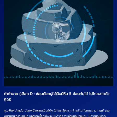
คำทำนาย (เลือก D : ซ่อนตัวอยู่ใต้ดินมีหิน 5 ก้อนทับไว้ ไม่ไกลจากตัว
คุณ)
คุณเป็นหนักแน่น มั่นคง มีเหตุผลเป็นที่ตั้ง ไม่ค่อยเชื่อใคร กล้าเผชิญกับทุกสถานการณ์ ชอบ
พิสูจน์ตนเองอยู่เสมอ นอกจากนี้คุณยังซ่อนไปด้วยความอ่อนน้อมถ่อมตน มีความละเอียด