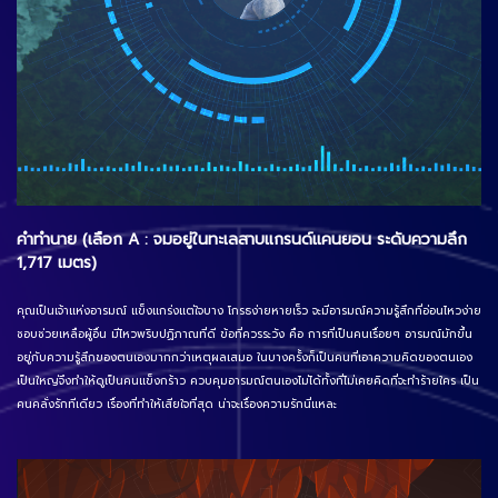
คำทำนาย (เลือก A : จมอยู่ในทะเลสาบแกรนด์แคนยอน ระดับความลึก
1,717 เมตร)
คุณเป็นเจ้าแห่งอารมณ์ แข็งแกร่งแต่ใจบาง โกรธง่ายหายเร็ว จะมีอารมณ์ความรู้สึกที่อ่อนไหวง่าย
ชอบช่วยเหลือผู้อื่น มีไหวพริบปฏิภาณที่ดี ข้อที่ควรระวัง คือ การที่เป็นคนเรื่อยๆ อารมณ์มักขึ้น
อยู่กับความรู้สึกของตนเองมากกว่าเหตุผลเสมอ ในบางครั้งก็เป็นคนที่เอาความคิดของตนเอง
เป็นใหญ่จึงทำให้ดูเป็นคนแข็งกร้าว ควบคุมอารมณ์ตนเองไม่ได้ทั้งที่ไม่เคยคิดที่จะทำร้ายใคร เป็น
คนคลั่งรักทีเดียว เรื่องที่ทำให้เสียใจที่สุด น่าจะเรื่องความรักนี่แหละ