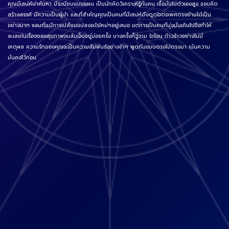
คุณมีเสน่ห์น่าค้นหา มีระเบียบแบบแผน เป็นนักคิดวิเคราะห์รู้ทันคน เชื่อมั่นในตัวเองสูง ชอบคิด
สร้างสรรค์ มีความเป็นผู้นำ และที่สำคัญคุณเป็นคนที่มีเสน่ห์ดึงดูดใจต่อเพศตรงข้ามได้เป็น
อย่างมาก ชอบที่จะมีการเปลี่ยนแปลงอะไรใหม่ๆอยู่เสมอ แต่การเป็นคนที่มุ่งมั่นเกินไปจึงทำให้
ละเลยในเรื่องของสุขภาพจนล้มเจ็บอยู่บ่อยครั้ง บางครั้งก็วู่วาม ใจร้อน ก้าวร้าวอย่างไม่มี
เหตุผล ความรักของคุณจะเป็นความสัมพันธ์อย่างช้าๆ พูดกันแบบตรงไปตรงมา เน้นความ
มั่นคงไว้ก่อน