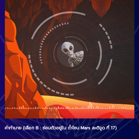
คำทำนาย (เลือก B : ซ่อนตัวอยู่ใน ถ้ำโซน Mars ละติจูด ที่ 17)