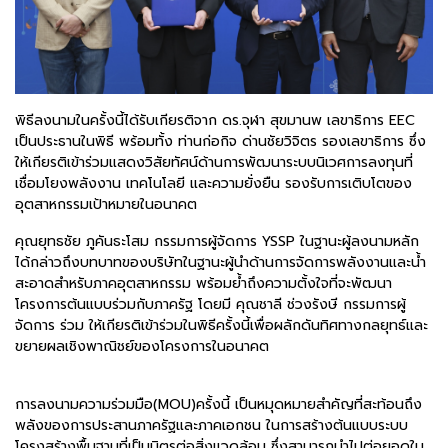
พิธีลงนามในครั้งนี้ได้รับเกียรติจาก ดร.จุฬา สุขมานพ เลขาธิการ EEC
เป็นประธานในพิธี พร้อมทั้ง ท่านก่อกิจ ด่านชัยวิจิตร รองเลขาธิการ ซึ่ง
ให้เกียรติเข้าร่วมแสดงวิสัยทัศน์ด้านการพัฒนาระบบนิเวศการลงทุนที่
เชื่อมโยงพลังงาน เทคโนโลยี และความยั่งยืน รองรับการเติบโตของ
อุตสาหกรรมเป้าหมายในอนาคต
คุณยุทธชัย ภูคันธะโสม กรรมการผู้จัดการ YSSP ในฐานะผู้ลงนามหลัก
ได้กล่าวถึงบทบาทของบริษัทในฐานะผู้นำด้านการจัดการพลังงานและน้ำ
สะอาดสำหรับภาคอุตสาหกรรม พร้อมย้ำถึงความตั้งใจที่จะพัฒนา
โครงการต้นแบบร่วมกับภาครัฐ โดยมี คุณชาลี ช่วงรังษี กรรมการผู้
จัดการ ร่วม ให้เกียรติเข้าร่วมในพิธีครั้งนี้เพื่อผลักดันทิศทางกลยุทธ์และ
ขยายผลเชิงพาณิชย์ของโครงการในอนาคต
การลงนามความร่วมมือ(MOU)ครั้งนี้ เป็นหมุดหมายสำคัญที่สะท้อนถึง
พลังของการประสานภาครัฐและภาคเอกชน ในการสร้างต้นแบบระบบ
โครงสร้างพื้นฐานที่เป็นมิตรต่อสิ่งแวดล้อม ซึ่งสามารถนำไปต่อยอดใน