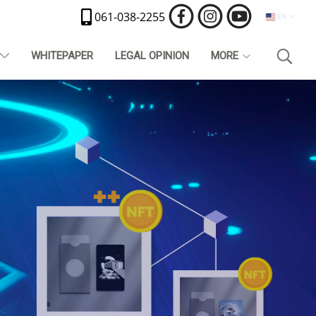
061-038-2255
EN
T
WHITEPAPER
LEGAL OPINION
MORE