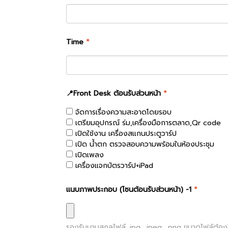
Time
*
📍Front Desk ต้อนรับส่วนหน้า
*
จัดการเรื่องความสะอาดโดยรอบ
เตรียมอุปกรณ์ ร่ม,เครื่องมือการตลาด,Qr code
เปิดใช้งาน เครื่องสแกนประตูวาร์ป
เปิด น้ำตก ตรวจสอบความพร้อมในห้องประชุม
เปิดเพลง
เครื่องแจกบัตรวาร์ป+iPad
แนบภาพประกอบ (โซนต้อนรับส่วนหน้า) -1
*
รองรับนามสกุลไฟล์
.jpg, .jpeg, .png
ขนาดไฟล์ต้องไ