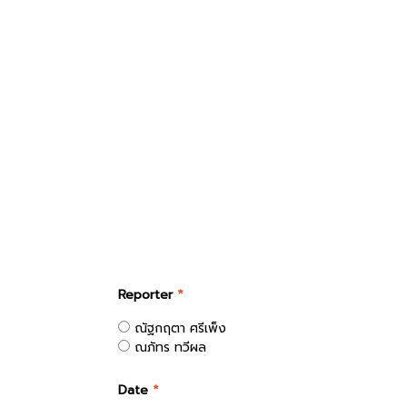
Reporter
*
ณัฐกฤตา ศรีเพ็ง
ณภัทร ทวีผล
Date
*