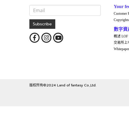
Your fe
Customer 
Copyrights
Subscribe
數字資
概述 LOF
交易所上
Whitepap
版权所有©2024 Land of fantasy Co.,Ltd.