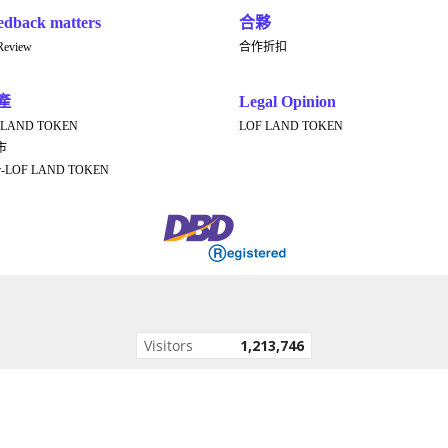
edback matters
合夥
Review
合作折扣
產
Legal Opinion
 LAND TOKEN
LOF LAND TOKEN
市
er-LOF LAND TOKEN
Visitors
1,213,746