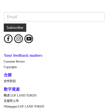
Subscribe
Your feedback matters
Customer Review
Copyrights
合夥
合作折扣
數字資產
概述 LOF LAND TOKEN
交易所上市
Whitepaper-LOF LAND TOKEN