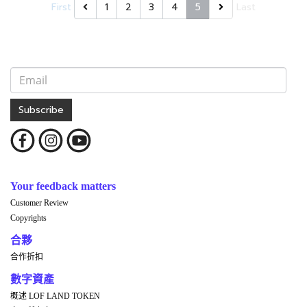
First
1
2
3
4
5
Last
Subscribe
Your feedback matters
Customer Review
Copyrights
合夥
合作折扣
數字資產
概述 LOF LAND TOKEN