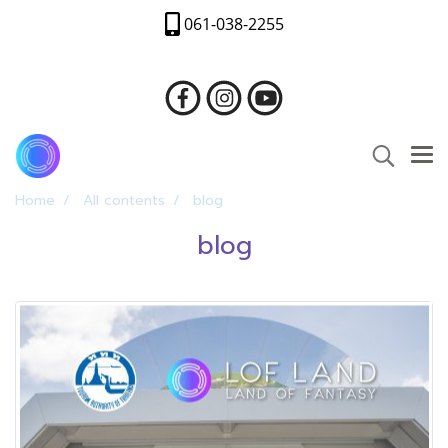
061-038-2255
Home
All contents
blog
blog