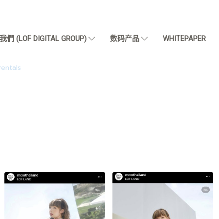
們 (LOF DIGITAL GROUP)
数码产品
WHITEPAPER
entals