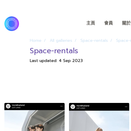
主頁
會員
關於我
Home
All galleries
Space-rentals
Space-r
Space-rentals
Last updated: 4 Sep 2023