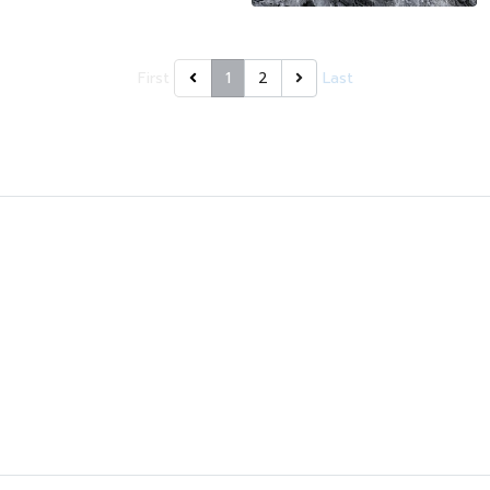
First
1
2
Last