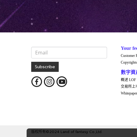
Your fe
Customer 
Copyrights
Subscribe
數字資
概述 LOF
交易所上
Whitepap
版权所有©2024 Land of fantasy Co.,Ltd.