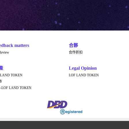
edback matters
合夥
Review
合作折扣
產
Legal Opinion
 LAND TOKEN
LOF LAND TOKEN
市
er-LOF LAND TOKEN