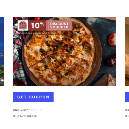
需要出示的客戶
"WARP ID"
需
從 LOF LAND 獲得折扣。
從 