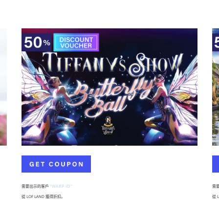
需要出示的客戶
"WARP ID"
需
從 LOF LAND 獲得折扣。
從 