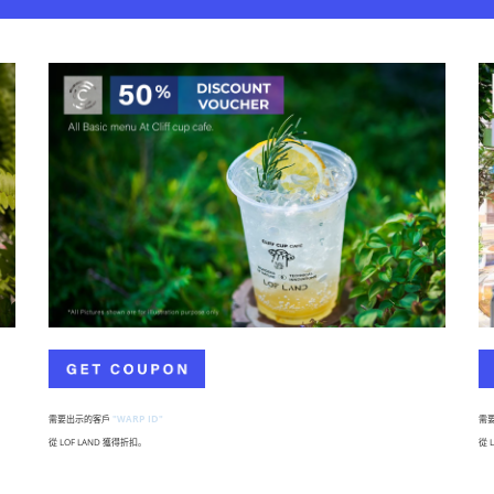
需要出示的客戶
"WARP ID"
需
從 LOF LAND 獲得折扣。
從 