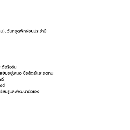
ิน), วันหยุดพักผ่อนประจำปี
ะตือรือร้น
้มแย้มอยู่เสมอ ซื่อสัตย์และอดทน
้ดี
างดี
เรียนรู้และพัฒนาตัวเอง