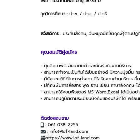
เพศ : ไม่จำกัดเพศ อายุ 18-35 ปี
วุฒิการศึกษา :
ปวช. / ปวส. / ป.ตรี
สวัสดิการ :
ประกันสังคม, วันหยุดนักขัตฤกษ์(ตามปฏิท
คุณสมบัติผู้สมัคร
- บุคลิกภาพดี อัธยาศัยดี และมีใจรักในงานบริการ
- สามารถทำงานเป็นทีมได้เป็นอย่างดี มีความมุ่งมั่น กร
- มีทัศนะคติที่ดีในการทำงาน มีใจรักงานด้านบริการ ยิ
- มีทักษะในการสื่อสาร พูด อ่าน เขียน ภาษาอังกฤษ ได
- สามารถใช้คอมพิวเตอร์ MS Word,Excel ได้เป็นอย่
- สามารถปฏิบัติตามระเบียบบังคับของบริษัทได้ พร้อม
ติดต่อสอบถาม
: 061-038-2255
: info@lof-land.com
https://www.lof-land.com