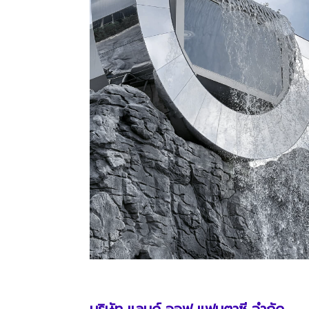
บริษัท แลนด์ ออฟ แฟนตาซี จำกัด