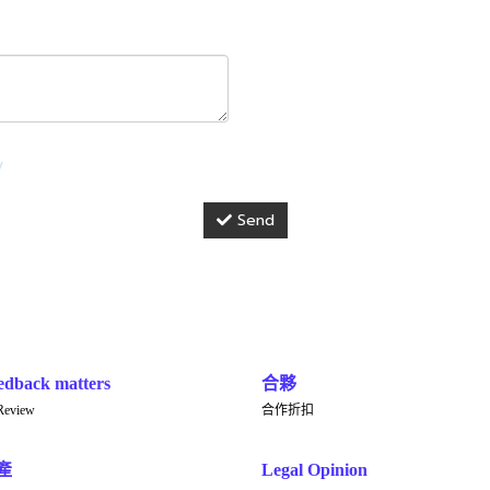
y
Send
edback matters
合夥
Review
合作折扣
產
Legal Opinion