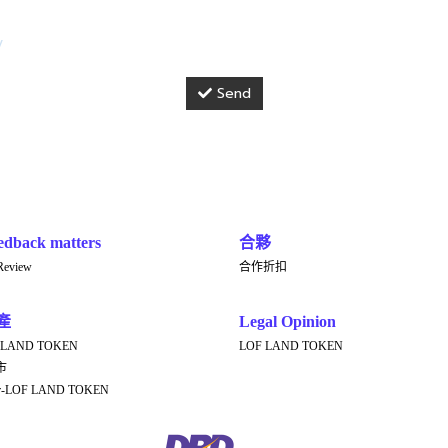
y
Send
edback matters
合夥
Review
合作折扣
產
Legal Opinion
 LAND TOKEN
LOF LAND TOKEN
市
er-LOF LAND TOKEN