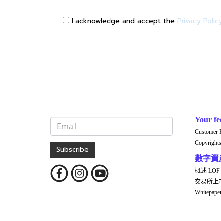
I acknowledge and accept the
Privacy Polic
Your fe
Customer 
Copyrights
Subscribe
數字資
概述 LOF
交易所上
Whitepap