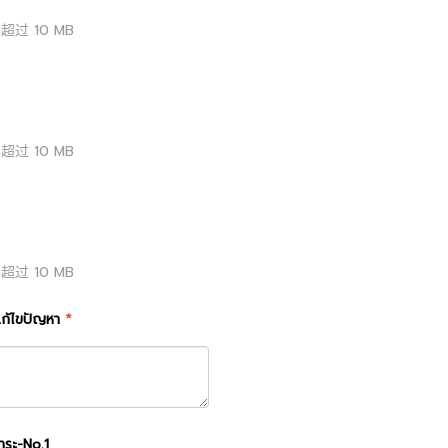
得超过
10
MB
得超过
10
MB
得超过
10
MB
ก้ไขปัญหา
*
ชำระ-No.1