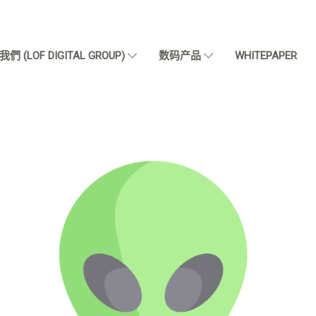
們 (LOF DIGITAL GROUP)
数码产品
WHITEPAPER