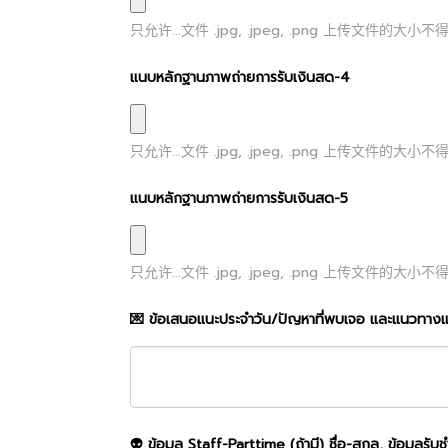
只允许...文件
.jpg, .jpeg, .png
上传文件的大小不
แนบหลักฐานภาพถ่ายการรับเงินสด-4
只允许...文件
.jpg, .jpeg, .png
上传文件的大小不
แนบหลักฐานภาพถ่ายการรับเงินสด-5
只允许...文件
.jpg, .jpeg, .png
上传文件的大小不
💌 ข้อเสนอแนะประจำวัน/ปัญหาที่พบเจอ และแนวทางแ
👽 ข้อมูล Staff-Parttime (ถ้ามี) ชื่อ-สกุล, ข้อมูลรับ