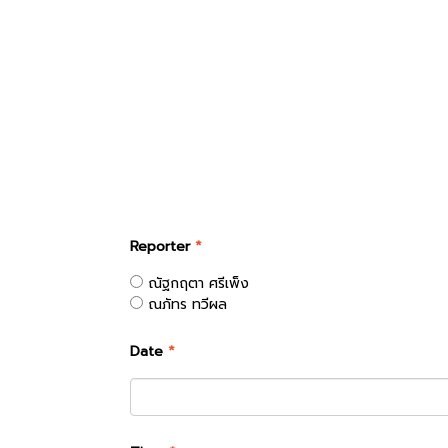
Reporter
*
ณัฐกฤตา ศรีเพ็ง
ณภัทร ทวีผล
Date
*