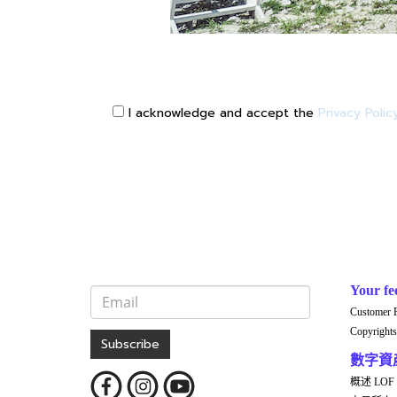
I acknowledge and accept the
Privacy Polic
Your fe
Customer 
Copyrights
Subscribe
數字資
概述 LOF