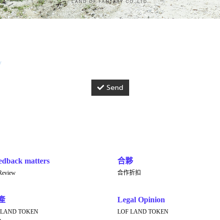
y
Send
edback matters
合夥
Review
合作折扣
產
Legal Opinion
 LAND TOKEN
LOF LAND TOKEN