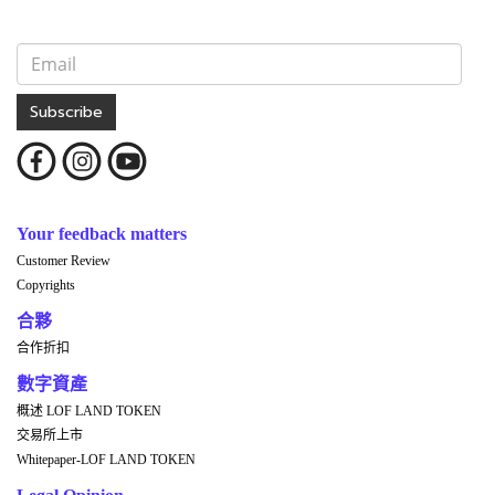
Subscribe
Your feedback matters
Customer Review
Copyrights
合夥
合作折扣
數字資產
概述 LOF LAND TOKEN
交易所上市
Whitepaper-LOF LAND TOKEN