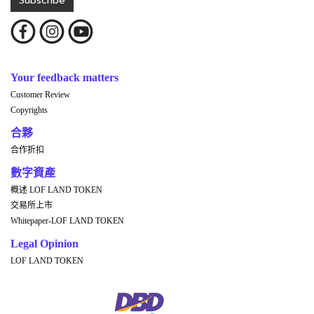
Subscribe
Your feedback matters
Customer Review
Copyrights
合夥
合作折扣
數字資產
概述 LOF LAND TOKEN
交易所上市
Whitepaper-LOF LAND TOKEN
Legal Opinion
LOF LAND TOKEN