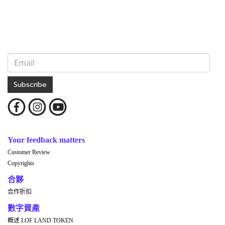
Subscribe
Your feedback matters
Customer Review
Copyrights
合夥
合作折扣
數字資產
概述 LOF LAND TOKEN