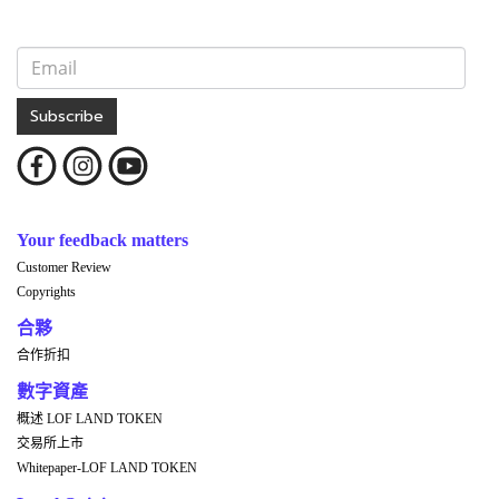
Subscribe
Your feedback matters
Customer Review
Copyrights
合夥
合作折扣
數字資產
概述 LOF LAND TOKEN
交易所上市
Whitepaper-LOF LAND TOKEN