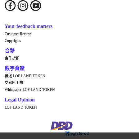
Your feedback matters
Customer Review
Copyrights
合夥
合作折扣
數字資產
概述 LOF LAND TOKEN
交易所上市
Whitepaper-LOF LAND TOKEN
Legal Opinion
LOF LAND TOKEN