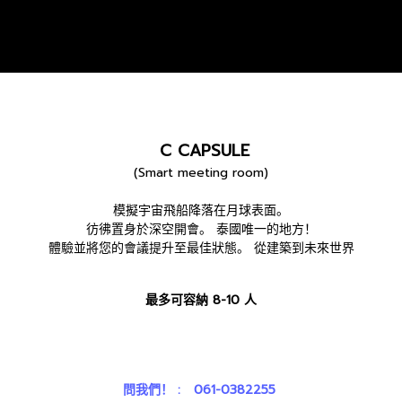
C CAPSULE
(Smart meeting room)
模擬宇宙飛船降落在月球表面。
彷彿置身於深空開會。 泰國唯一的地方！
體驗並將您的會議提升至最佳狀態。 從建築到未來世界
最多可容納 8-10 人
問我們！ : 061-0382255