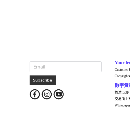
Your fe
Customer 
Copyrights
Subscribe
數字資
概述 LOF
交易所上
Whitepap