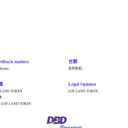
edback matters
合夥
Review
合作折扣
產
Legal Opinion
 LAND TOKEN
LOF LAND TOKEN
市
er-LOF LAND TOKEN